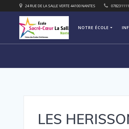
Passer
24 RUE DE LA SALLE VERTE 44100 NANTES
07823111
au
contenu
NOTRE ÉCOLE
IN
LES HERISSO