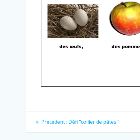
Navigation
Article
Précédent :
Défi ”collier de pâtes ”
précédent
de
: