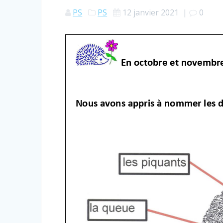
PS
PS
12 janvier 2021
|
0