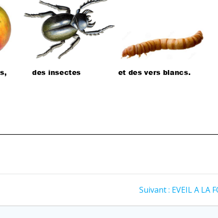
Article
Suivant :
EVEIL A LA F
suivant
: