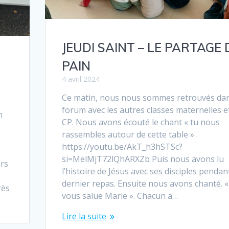
JEUDI SAINT – LE PARTAGE
PAIN
4 avril 2024
Ce matin, nous nous sommes retrouvés dan
forum avec les autres classes maternelles et
n
CP. Nous avons écouté le chant « tu nous
rassembles autour de cette table » .
https://youtu.be/AkT_h3hSTSc?
si=MelMjT72lQhARXZb Puis nous avons lu
urs
l’histoire de Jésus avec ses disciples pendant
dernier repas. Ensuite nous avons chanté. «
rès
vous salue Marie ». Chacun a…
Lire la suite