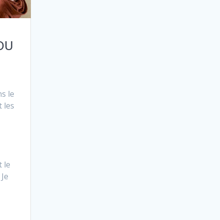
 DU
s le
 les
 le
 Je