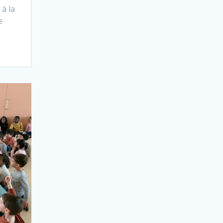
 à la
e