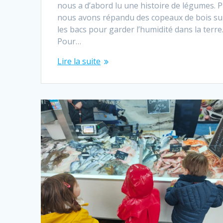
nous a d’abord lu une histoire de légumes. P
nous avons répandu des copeaux de bois su
les bacs pour garder l’humidité dans la terre
Pour…
Lire la suite