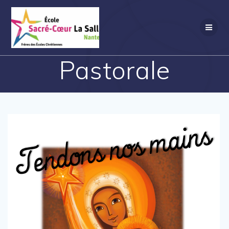
Passer
au
contenu
Pastorale