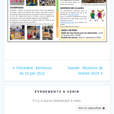
Navigation
Article
Article
Précédent :
kermesse
Suivant :
Réunions de
de
précédent
suivant
du 22 juin 2022
rentrée 2024
:
:
l’article
ÉVÉNEMENTS À VENIR
Il n’y a aucun évènement à venir.
Voir le calendrier