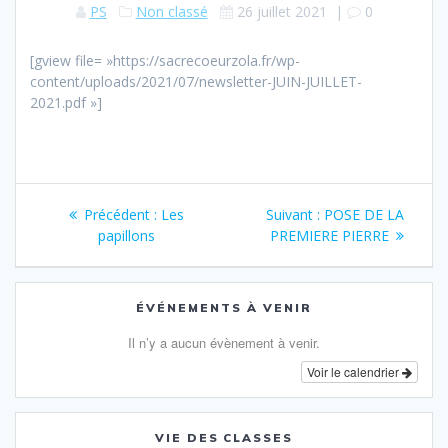
PS
Non classé
26 juillet 2021
|
0
[gview file= »https://sacrecoeurzola.fr/wp-
content/uploads/2021/07/newsletter-JUIN-JUILLET-
2021.pdf »]
Navigation
Article
Article
Précédent :
Les
Suivant :
POSE DE LA
de
précédent
suivant
papillons
PREMIERE PIERRE
:
:
l’article
ÉVÉNEMENTS À VENIR
Il n’y a aucun évènement à venir.
Voir le calendrier
VIE DES CLASSES