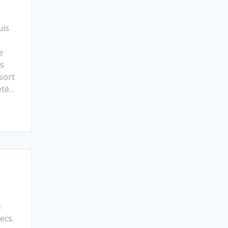
uis
e
es
sort
eté…
s
ecs.