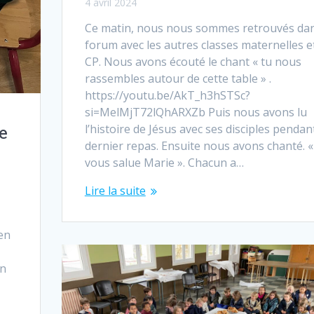
4 avril 2024
Ce matin, nous nous sommes retrouvés dan
forum avec les autres classes maternelles et
CP. Nous avons écouté le chant « tu nous
rassembles autour de cette table » .
https://youtu.be/AkT_h3hSTSc?
si=MelMjT72lQhARXZb Puis nous avons lu
l’histoire de Jésus avec ses disciples pendant
e
dernier repas. Ensuite nous avons chanté. «
vous salue Marie ». Chacun a…
Lire la suite
s
en
un