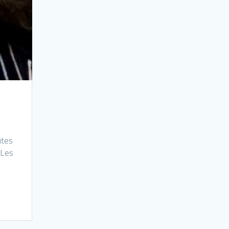
utes
 Les