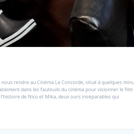
ur nous rendre au Cinéma Le Concorde, situé à quelques min
blement dans les fauteuils du cinéma pour visionner le film
l’histoire de Nico et Mika, deux ours inséparables qui