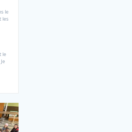
s le
 les
 le
 Je