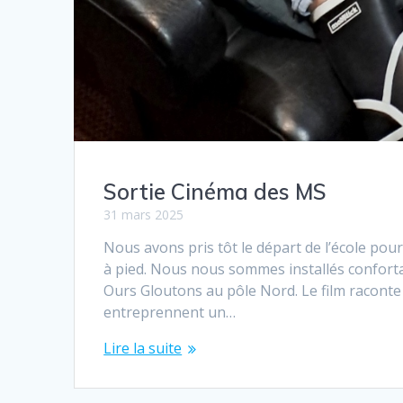
Sortie Cinéma des MS
31 mars 2025
Nous avons pris tôt le départ de l’école po
à pied. Nous nous sommes installés conforta
Ours Gloutons au pôle Nord. Le film raconte 
entreprennent un…
Lire la suite