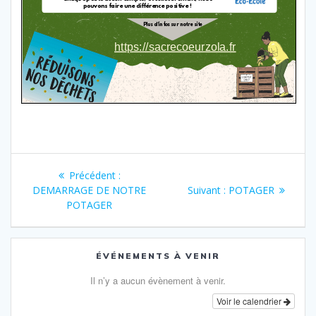
Navigation
Article
Précédent :
de
précédent
Article
DEMARRAGE DE NOTRE
Suivant :
POTAGER
:
suivant
POTAGER
l’article
:
ÉVÉNEMENTS À VENIR
Il n’y a aucun évènement à venir.
Voir le calendrier