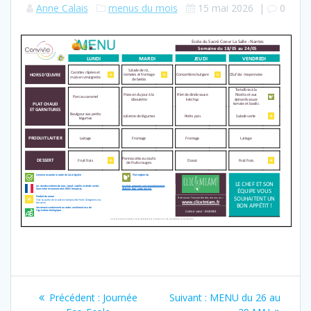
Anne Calais
menus du mois
15 mai 2026
|
0
Navigation
Article
Article
Précédent :
Journée
Suivant :
MENU du 26 au