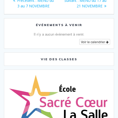
Article
Article
Précédent :
MENU du
Suivant :
MENU du 17 au
de
précédent
suivant
3 au 7 NOVEMBRE
21 NOVEMBRE
:
:
l’article
ÉVÉNEMENTS À VENIR
Il n’y a aucun évènement à venir.
Voir le calendrier
VIE DES CLASSES