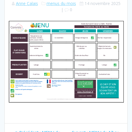
Anne Calais
menus du mois
14 novembre 2025
|
0
Navigation