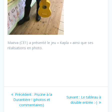
Maëva (CE1) a présenté le jeu « Kapla » ainsi que ses
réalisations en photo.
Navigation
Article
Précédent :
Piscine à la
Article
Suivant :
Le tableau à
de
précédent
Durantière ! (photos et
suivant
double entrée :-)
:
commentaires)
: