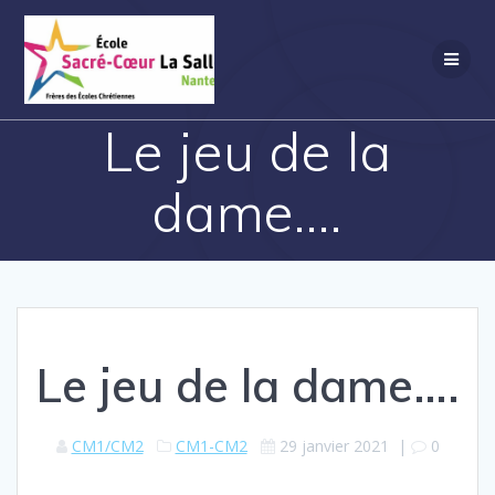
Passer
au
contenu
Le jeu de la
dame….
Le jeu de la dame….
CM1/CM2
CM1-CM2
29 janvier 2021
|
0