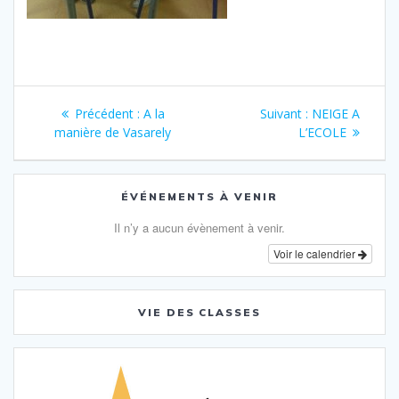
Navigation
Article
Article
Précédent :
A la
Suivant :
NEIGE A
de
précédent
suivant
manière de Vasarely
L’ECOLE
:
:
l’article
ÉVÉNEMENTS À VENIR
Il n’y a aucun évènement à venir.
Voir le calendrier
VIE DES CLASSES