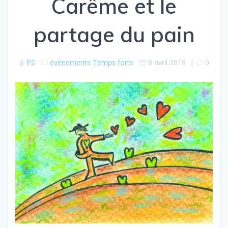
Carême et le
partage du pain
PS
évènements
Temps forts
8 avril 2019
|
0