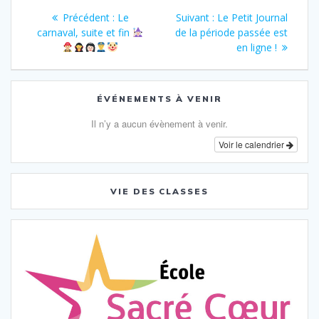
Navigation
Article
Article
Précédent :
Le
Suivant :
Le Petit Journal
de
précédent
suivant
carnaval, suite et fin
de la période passée est
:
:
en ligne !
l’article
ÉVÉNEMENTS À VENIR
Il n’y a aucun évènement à venir.
Voir le calendrier
VIE DES CLASSES