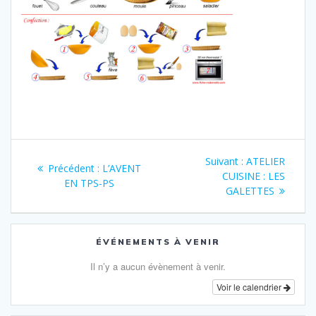
Navigation
Article
Suivant :
ATELIER
Article
Précédent :
L’AVENT
de
suivant
CUISINE : LES
précédent
EN TPS-PS
:
GALETTES
:
l’article
ÉVÉNEMENTS À VENIR
Il n’y a aucun évènement à venir.
Voir le calendrier