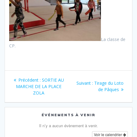
La classe de
CP.
Navigation
Article
Précédent :
SORTIE AU
Article
Suivant :
Tirage du Loto
de
précédent
MARCHE DE LA PLACE
suivant
de Pâques
:
ZOLA
:
l’article
ÉVÉNEMENTS À VENIR
Il n’y a aucun évènement à venir.
Voir le calendrier