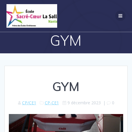
Passer
au
contenu
GYM
GYM
CP/CE1
CP-CE1
9 décembre 2023
|
0