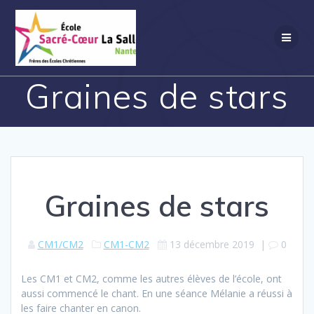
Passer
au
contenu
Graines de stars
Graines de stars
CM1/CM2
CM1-CM2
13 décembre 2019
|
0
Les CM1 et CM2, comme les autres élèves de l’école, ont
aussi commencé le chant. En une séance Mélanie a réussi à
les faire chanter en canon.