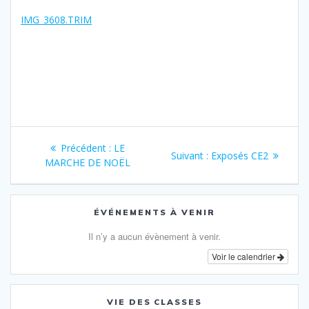
IMG_3608.TRIM
Navigation
Article
Précédent :
LE
Article
Suivant :
Exposés CE2
de
précédent
MARCHE DE NOËL
suivant
:
:
l’article
ÉVÉNEMENTS À VENIR
Il n’y a aucun évènement à venir.
Voir le calendrier
VIE DES CLASSES