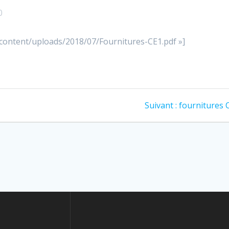
0
p-content/uploads/2018/07/Fournitures-CE1.pdf »]
Article
Suivant :
fournitures 
suivant
: