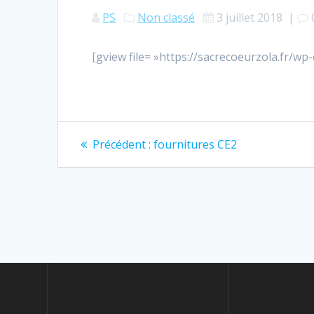
PS
Non classé
3 juillet 2018
|
[gview file= »https://sacrecoeurzola.fr/w
Navigation
Article
Précédent :
fournitures CE2
précédent
de
:
l’article