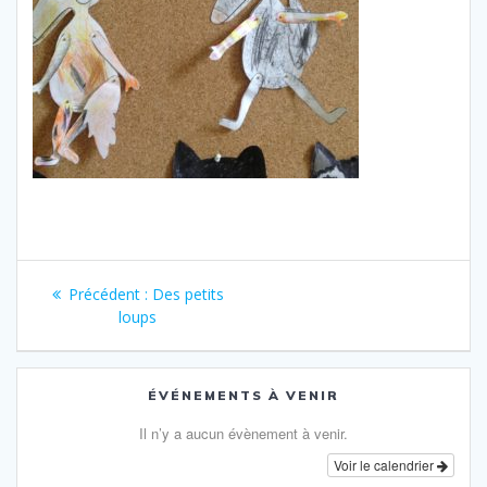
Navigation
Article
Précédent :
Des petits
de
précédent
loups
:
l’article
ÉVÉNEMENTS À VENIR
Il n’y a aucun évènement à venir.
Voir le calendrier