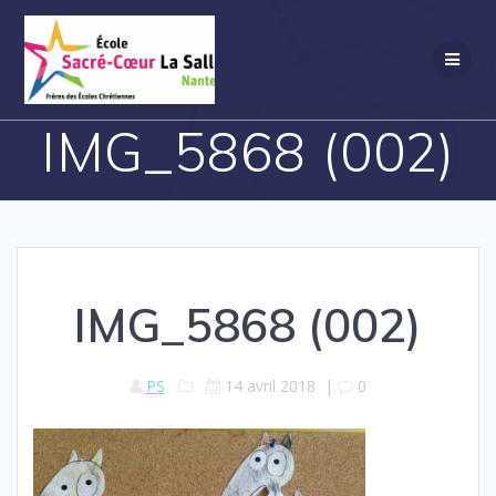
Passer
au
contenu
IMG_5868 (002)
IMG_5868 (002)
PS
14 avril 2018
|
0