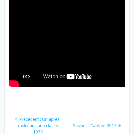
Navigation
Article
Précédent :
Un après-
de
précédent
Article
midi dans une classe
Suivant :
Carême 2017
:
suivant
1930