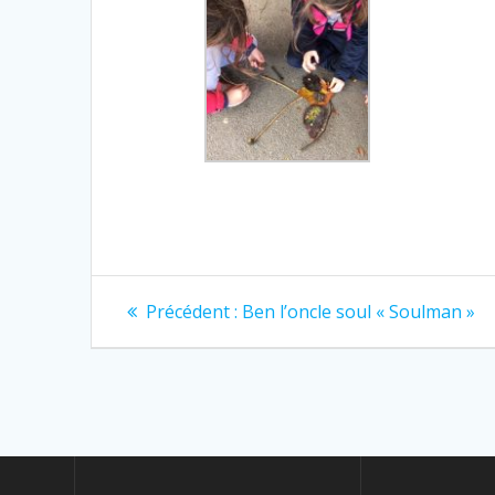
Navigation
Article
Précédent :
Ben l’oncle soul « Soulman »
précédent
de
:
l’article