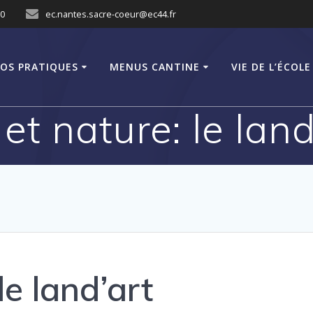
10
ec.nantes.sacre-coeur@ec44.fr
FOS PRATIQUES
MENUS CANTINE
VIE DE L’ÉCOLE
 et nature: le land
le land’art