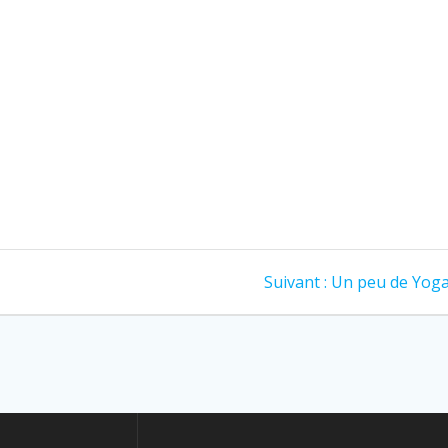
Article
Suivant :
Un peu de Yog
suivant
: