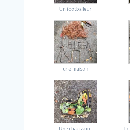
Un footballeur
une maison
Une chaussure
Le