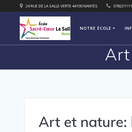
Passer
24 RUE DE LA SALLE VERTE 44100 NANTES
07823111
au
contenu
NOTRE ÉCOLE
IN
Art
Art et nature: 