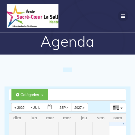
Passer
au
contenu
Agenda
Catégories
2025
JUIL
SEP
2027
dim
lun
mar
mer
jeu
ven
sam
1