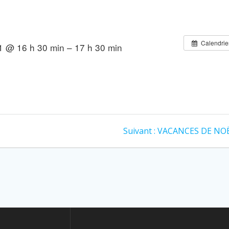
Calendrie
 @ 16 h 30 min – 17 h 30 min
Article
Suivant :
VACANCES DE NO
suivant
: