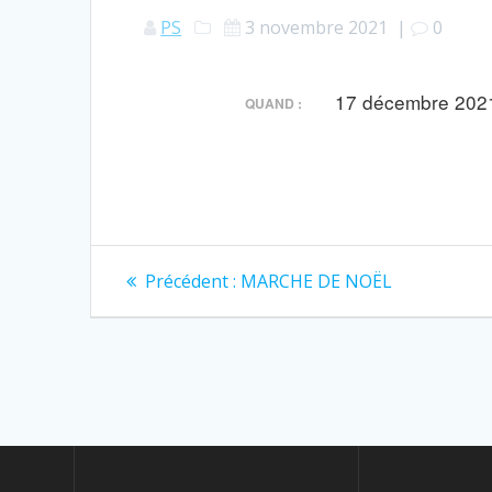
PS
3 novembre 2021
|
0
17 décembre 2021
QUAND :
Navigation
Article
Précédent :
MARCHE DE NOËL
précédent
de
:
l’article