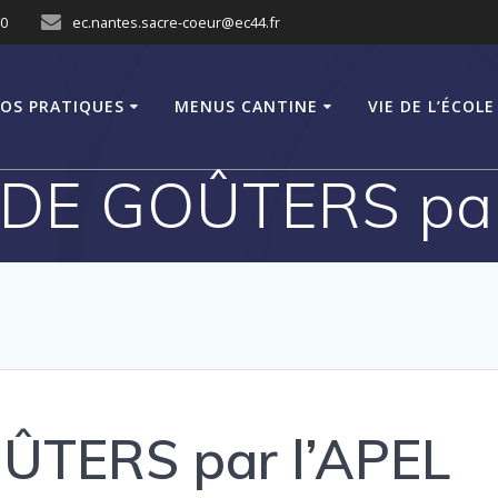
10
ec.nantes.sacre-coeur@ec44.fr
FOS PRATIQUES
MENUS CANTINE
VIE DE L’ÉCOLE
DE GOÛTERS par
ÛTERS par l’APEL