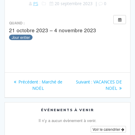
PS
20 septembre 2023
|
0
QUAND :
21 octobre 2023 – 4 novembre 2023
Jour entier
Navigation
Article
Article
Précédent :
Marché de
Suivant :
VACANCES DE
de
précédent
suivant
NOËL
NOËL
:
:
l’article
ÉVÉNEMENTS À VENIR
Il n’y a aucun évènement à venir.
Voir le calendrier