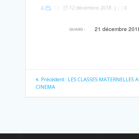
PS
12 décembre 2018
|
0
21 décembre 201
QUAND :
Navigation
Article
Précédent :
LES CLASSES MATERNELLES 
précédent
de
CINEMA
:
l’article