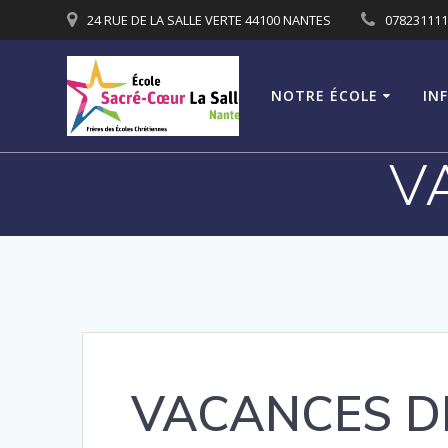
Passer
24 RUE DE LA SALLE VERTE 44100 NANTES
07823111
au
contenu
NOTRE ÉCOLE
IN
V
VACANCES D