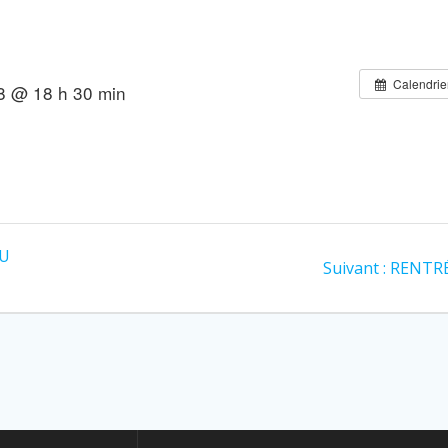
Calendrie
8 @ 18 h 30 min
AU
Article
Suivant :
RENTR
suivant
: