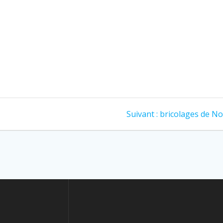
Article
Suivant :
bricolages de No
suivant
: