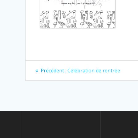
Navigation
Article
Précédent :
Célébration de rentrée
précédent
de
:
l’article