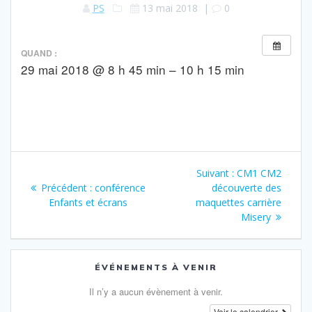
PS
13 mai 2018
|
0
QUAND :
29 mai 2018 @ 8 h 45 min – 10 h 15 min
Navigation
Article
Suivant :
CM1 CM2
de
Article
suivant
Précédent :
conférence
découverte des
précédent
:
Enfants et écrans
maquettes carrière
l’article
:
Misery
ÉVÉNEMENTS À VENIR
Il n’y a aucun évènement à venir.
Voir le calendrier