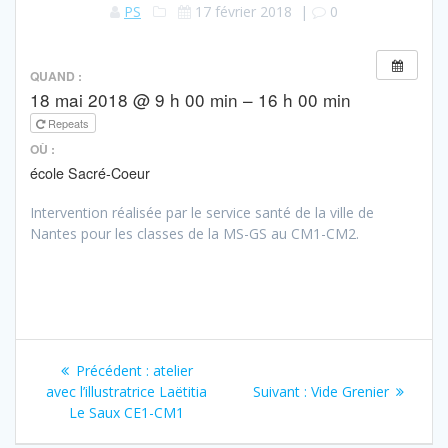
PS
17 février 2018
|
0
QUAND :
18 mai 2018 @ 9 h 00 min – 16 h 00 min
Repeats
OÙ :
école Sacré-Coeur
Intervention réalisée par le service santé de la ville de
Nantes pour les classes de la MS-GS au CM1-CM2.
Navigation
Article
Précédent :
atelier
de
précédent
Article
avec l’illustratrice Laëtitia
Suivant :
Vide Grenier
:
suivant
Le Saux CE1-CM1
l’article
: