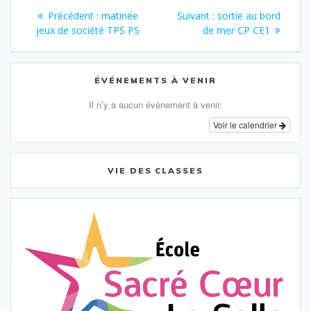
Navigation
Article
Article
Précédent :
matinée
Suivant :
sortie au bord
de
précédent
suivant
jeux de société TPS PS
de mer CP CE1
:
:
l’article
ÉVÉNEMENTS À VENIR
Il n’y a aucun évènement à venir.
Voir le calendrier
VIE DES CLASSES