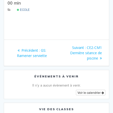
00 min
ECOLE
Navigation
Article
Suivant :
CE2-CM1
Article
Précédent :
GS:
de
suivant
Dernière séance de
précédent
Ramener serviette
:
piscine
:
l’article
ÉVÉNEMENTS À VENIR
Il n’y a aucun évènement à venir.
Voir le calendrier
VIE DES CLASSES