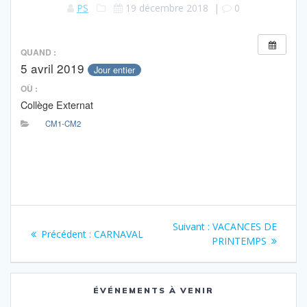
PS
19 décembre 2018
|
0
QUAND :
5 avril 2019
Jour entier
OÙ :
Collège Externat
CM1-CM2
Navigation
Article
Suivant :
VACANCES DE
Article
Précédent :
CARNAVAL
de
suivant
PRINTEMPS
précédent
:
:
l’article
ÉVÉNEMENTS À VENIR